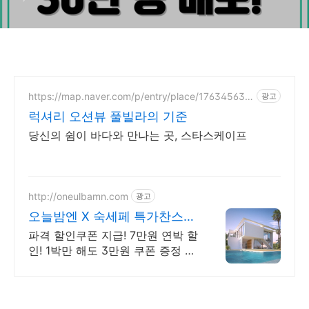
https://map.naver.com/p/entry/place/176345637
광고
2
럭셔리 오션뷰 풀빌라의 기준
당신의 쉼이 바다와 만나는 곳, 스타스케이프
http://oneulbamn.com
광고
오늘밤엔 X 숙세페 특가찬스
회원 예약 3%~18% 할인
파격 할인쿠폰 지급! 7만원 연박 할
인! 1박만 해도 3만원 쿠폰 증정 풀
빌라, 키즈, 수영장, 자쿠지, 스파,
애견, 캠핑, 글램핑 등 특별한 숙박!