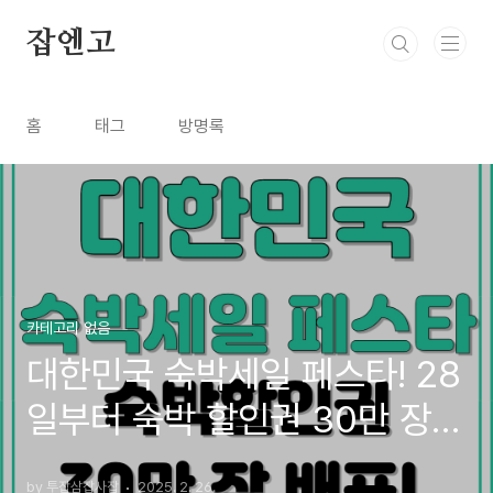
본문 바로가기
잡엔고
홈
태그
방명록
카테고리 없음
대한민국 숙박세일 페스타! 28
일부터 숙박 할인권 30만 장
배포
by 투잡삼잡사잡
2025. 2. 26.