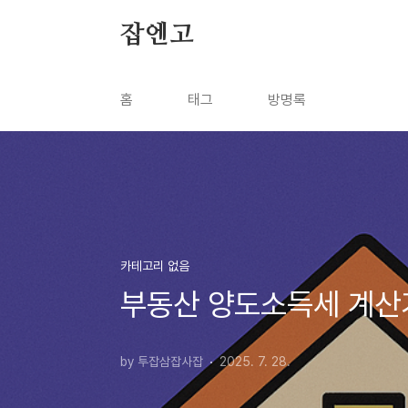
본문 바로가기
잡엔고
홈
태그
방명록
카테고리 없음
부동산 양도소득세 계산기
by 투잡삼잡사잡
2025. 7. 28.