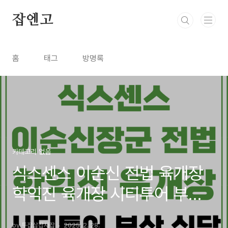
본문 바로가기
잡엔고
홈
태그
방명록
카테고리 없음
식스센스 이순신 전법 육개장
학익진 육개장 시티투어 부산
식당
by 투잡삼잡사잡
2025. 2. 28.