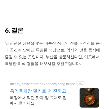
6. 결론
'금신전선 상유십이'는 이순신 장군의 전술과 정신을 음식
과 공간에 담아낸 특별한 식당으로, 역사와 맛을 동시에
즐길 수 있는 곳입니다. 부산을 방문하신다면, 이곳에서
특별한 미식 경험을 해보시길 추천드립니다.
https://smartstore.naver.com/hongikfood
광고
홍익육개장 밀키트 더 진하고
푸짐한 간편식
매장에서 먹던 맛과 양 그대로 집
에서 즐기세요!