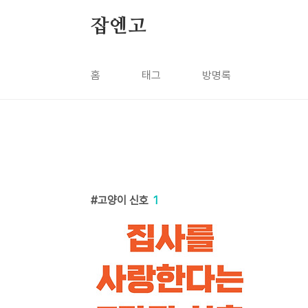
본문 바로가기
잡엔고
홈
태그
방명록
고양이 신호
1