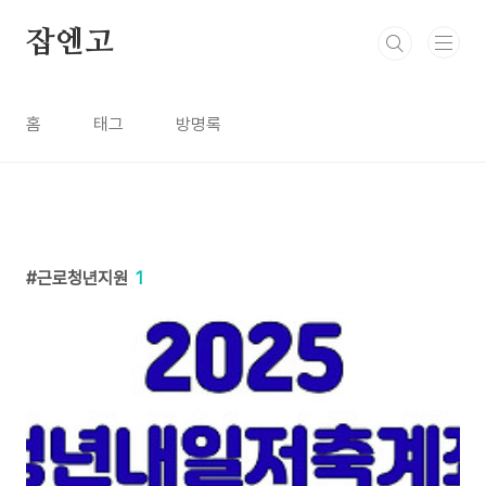
본문 바로가기
잡엔고
홈
태그
방명록
근로청년지원
1