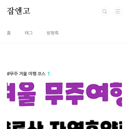
본문 바로가기
잡엔고
홈
태그
방명록
무주 겨울 여행 코스
1