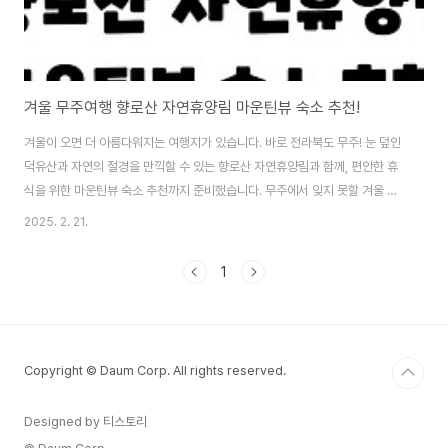
겨울 무주여행 향로산 자연휴양림 마운틴뷰 숙소 추천!
겨울이 오면 더 아름다워지는 여행지가 있습니다. 바로 전라북도 무주! 눈 덮인
덕유산과 자연의 절경을 만끽할 수 있는 향로산 자연휴양림과 함께, 편안한 휴
식을 위한 마운틴뷰 숙소 추천까지 준비했습니다. 무주에서 잊지 못할 겨울 여
행을 즐기고 싶다면 끝까지 읽어보세요! 😊 1. 겨울 무주 여행의 매력❄ 겨울에
2025. 2. 21.
무주를 가야 하는 이유?무주는 사계절 내내 아름답지만, 겨울에 더욱 특별한 매
력을 발산합니다.✔ 덕유산 국립공원의 설경 – 하얀 눈으로 덮인 덕유산의 장관
1
✔ 무주리조트 스키장 – 국내 최고 수준의 스키 & 보드 명소✔ 향로산 자연휴
양림 – 고요한 숲속에서 즐기는 힐링 캠핑 & 숙박✔ 마운틴뷰 숙소 – 창밖으로
펼쳐지는 한 폭의 겨울 산 풍경특히, 향로산 자연휴양림은 자연 속에서 힐링하
며 무주의 겨울..
Copyright © Daum Corp. All rights reserved.
Designed by 티스토리