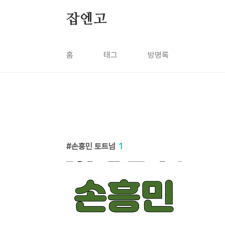
본문 바로가기
잡엔고
홈
태그
방명록
손흥민 토트넘
1