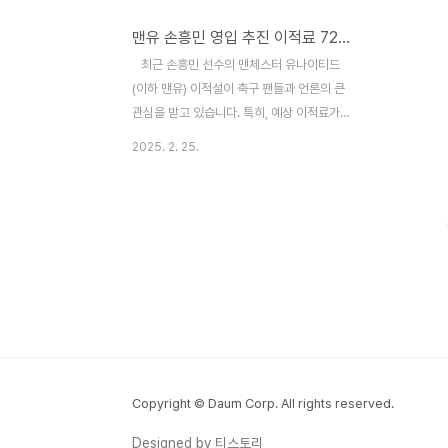
맨유 손흥민 영입 추진 이적료 720억 초대박!
​ 최근 손흥민 선수의 맨체스터 유나이티드
(이하 맨유) 이적설이 축구 팬들과 언론의 큰
관심을 받고 있습니다. 특히, 예상 이적료가
약 720억 원으로 추정되며, 이 소식은 축구
2025. 2. 25.
계에 큰 파장을 일으키고 있습니다.​ 손흥민
선수의 최근 활약2025년 2월 23일, 손흥민
선수는 잉글랜드 프리미어리그(EPL) 26라
운드에서 입스위치 타운을 상대로 2개의 도
움을 기록하며 팀의 4-1 승리에 기여했습니
다. 이로써 그는 EPL 역사상 11번째로 70골
70도움의 대기록을 달성하였으며, 이는 그의
꾸준한 경기력과 팀 내 영향력을 보여주는 중
요한 지표입니다. ​ 맨체스터 유나이티드의
관심과 이적설영국 현지 매체인 '이브닝 스탠
더드'는 맨유가 손흥민 영입을 위해 총력을
Copyright © Daum Corp. All rights reserved.
기울일 수 있다고 보도했습니다. 또한, '..
Designed by 티스토리