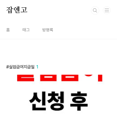
본문 바로가기
잡엔고
홈
태그
방명록
실업급여지급일
1