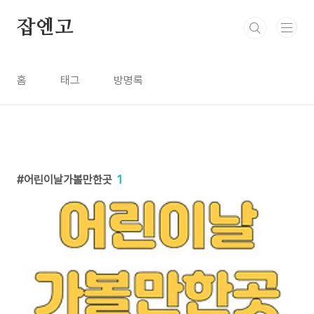
본문 바로가기
잡엔고
홈
태그
방명록
어린이날가볼만한곳
1