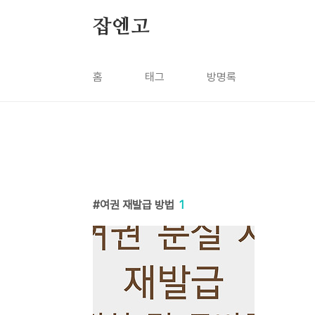
본문 바로가기
잡엔고
홈
태그
방명록
여권 재발급 방법
1