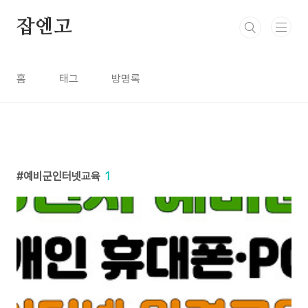
본문 바로가기
잡엔고
홈
태그
방명록
예비군인터넷교육
1