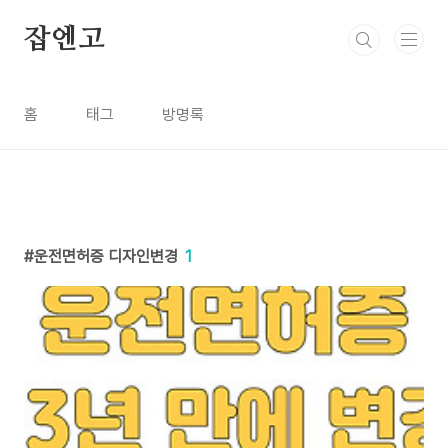
본문 바로가기
잡엔고
홈
태그
방명록
운전면허증 디자인변경
1