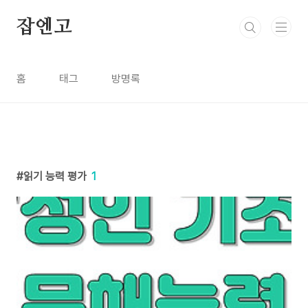
본문 바로가기
잡엔고
홈
태그
방명록
읽기 능력 평가
1