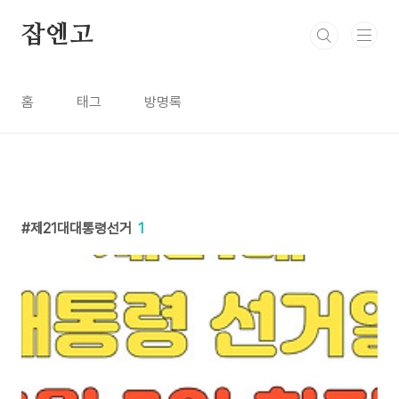
본문 바로가기
잡엔고
홈
태그
방명록
제21대대통령선거
1