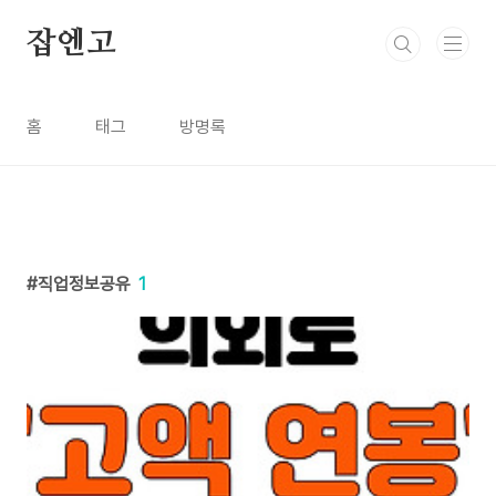
본문 바로가기
잡엔고
홈
태그
방명록
직업정보공유
1