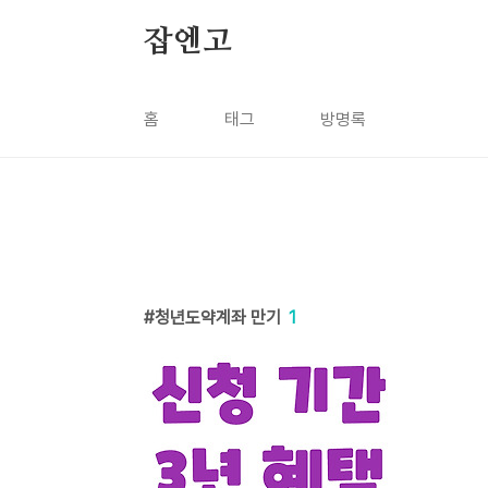
본문 바로가기
잡엔고
홈
태그
방명록
청년도약계좌 만기
1