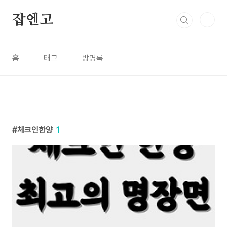
본문 바로가기
잡엔고
홈
태그
방명록
체크인한양
1