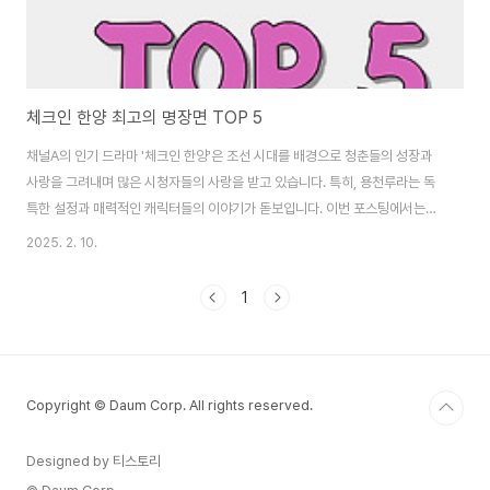
체크인 한양 최고의 명장면 TOP 5
채널A의 인기 드라마 '체크인 한양'은 조선 시대를 배경으로 청춘들의 성장과
사랑을 그려내며 많은 시청자들의 사랑을 받고 있습니다. 특히, 용천루라는 독
특한 설정과 매력적인 캐릭터들의 이야기가 돋보입니다. 이번 포스팅에서는
'체크인 한양'의 최고의 명장면 TOP 5를 선정하여 소개하겠습니다. 1. 하오나
2025. 2. 10.
4인방의 첫 만남용천루의 정식 사환이 되기 위해 모인 이은호(배인혁), 홍덕수
(김지은), 천준화(정건주), 고수라(박재찬). 각기 다른 배경과 목표를 가진 이들
1
이 처음으로 한자리에 모여 서로를 탐색하고 긴장감을 느끼는 장면은 앞으로
펼쳐질 이야기에 대한 기대감을 높였습니다. 2. 홍덕수의 정체 발각 위기남장
여자인 홍덕수가 자신의 정체를 숨기며 용천루에서 생활하던 중, 우연한 사건
으로 인해 그녀의 비밀..
Copyright © Daum Corp. All rights reserved.
Designed by 티스토리