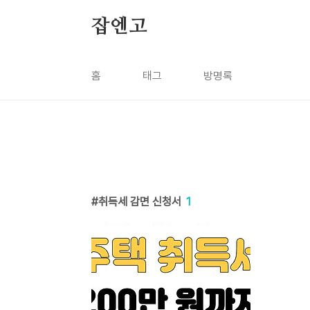
본문 바로가기
잡엔고
홈
태그
방명록
취득세 감면 신청서
1