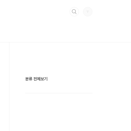
분류 전체보기