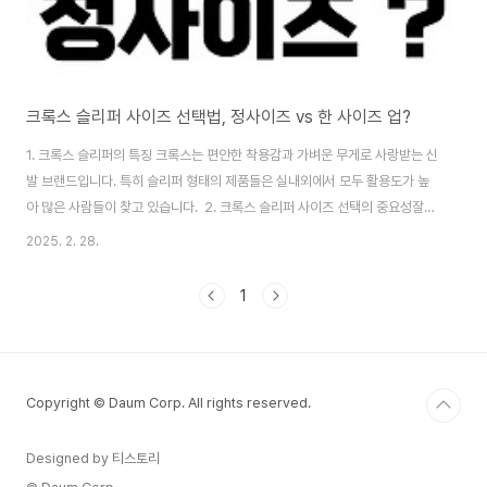
크록스 슬리퍼 사이즈 선택법, 정사이즈 vs 한 사이즈 업?
1. 크록스 슬리퍼의 특징 크록스는 편안한 착용감과 가벼운 무게로 사랑받는 신
발 브랜드입니다. 특히 슬리퍼 형태의 제품들은 실내외에서 모두 활용도가 높
아 많은 사람들이 찾고 있습니다. 2. 크록스 슬리퍼 사이즈 선택의 중요성잘못
된 사이즈를 선택하면 발이 불편할 수 있으며, 오랜 시간 착용 시 피로감을 줄
2025. 2. 28.
수 있습니다. 크록스는 일반 신발보다 넉넉한 핏을 제공하는 경우가 많기 때문
에 사이즈 선택이 더욱 중요합니다. 3. 정사이즈 vs 한 사이즈 업, 어떤 것이
1
좋을까?3.1. 정사이즈 선택이 적합한 경우발볼이 좁거나 일반적인 발 크기를
가지고 있는 경우딱 맞는 핏을 원하고, 헐떡이는 느낌을 피하고 싶은 경우실내
에서 슬리퍼처럼 착용할 계획이라면3.2. 한 사이즈 업이 적합한 경우발볼이 넓
거나 발등이 높은..
Copyright © Daum Corp. All rights reserved.
Designed by 티스토리