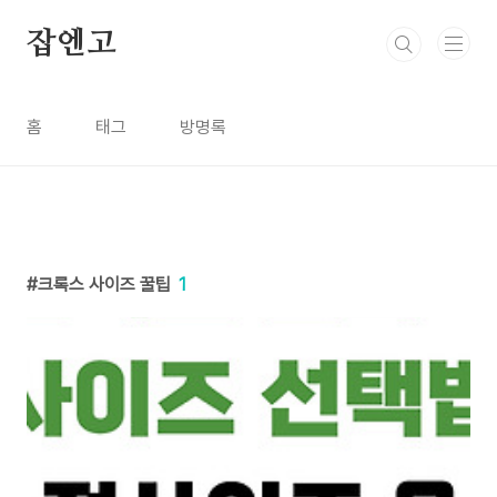
본문 바로가기
잡엔고
홈
태그
방명록
크록스 사이즈 꿀팁
1