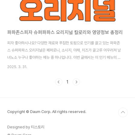
파파존스피자 슈퍼파파스 오리지널 칼로리와 영양정보 총정리
피자 좋아하시나요? 다양한 재료와 푸짐한 토핑으로 인기를 끌고 있는 파파존
스 슈퍼파파스 오리지널은 페퍼로니, 소시지, 야채, 치즈가 골고루 어우러져 남
녀노소 누구나 좋아하는 메뉴 중 하나입니다. 이번 글에서는 이 인기 메뉴의 칼
로리와 영양정보를 자세히 소개드릴게요. 🍕 슈퍼파파스 오리지널 피자란?파
2025. 3. 31.
파존스의 대표 피자인 슈퍼파파스는 페퍼로니, 이탈리안 소시지, 양파, 버섯, 그
린 페퍼 등 다양한 토핑이 올라가 있어 풍성한 맛과 식감을 자랑합니다. 짭짤하
1
면서도 담백한 맛으로 특히 맥주와의 궁합도 최고예요. 📊 칼로리와 영양정보
(1조각 기준)사이즈도우중량(g)칼로리(kcal)탄수화물(g)단백질(g)지방(g)나
트륨(mg)레귤러오리지널143.43456166759라지오리지널
194.646882181030패밀..
Copyright © Daum Corp. All rights reserved.
Designed by 티스토리