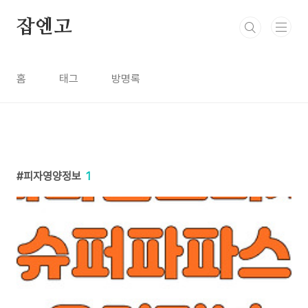
본문 바로가기
잡엔고
홈
태그
방명록
피자영양정보
1