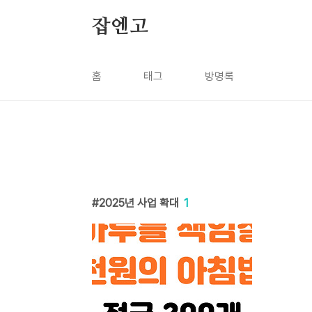
본문 바로가기
잡엔고
홈
태그
방명록
2025년 사업 확대
1