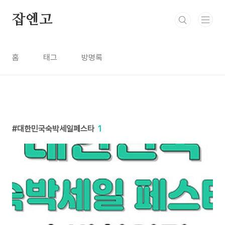
본문 바로가기
잡엔고
홈
태그
방명록
대한민국숙박세일페스타
1