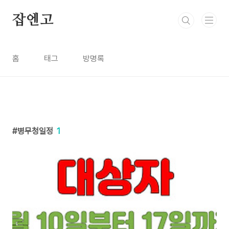
본문 바로가기
잡엔고
홈
태그
방명록
병무청일정
1