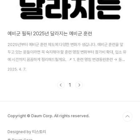
예비군 필독! 2025년 달라지는 예비군 훈련
2025년부터 예비군 훈련 제도에 다양한 변화가 생깁니다. 예비군 훈련을 앞
두고 있는 분들이라면 꼭 숙지해야 할 훈련 명칭 변화부터 참가비 확대, 입소 유
예 시간까지 꼼꼼하게 정리해드릴게요. 📌 1. 훈련 명칭 변경동원훈련 → 동원
훈련 Ⅰ형동미참훈련 → 동원훈련 Ⅱ형비상근예비군 → 상비예비군예비군 훈련
2025. 4. 7.
보상비 → 예비군 훈련비→ 훈련 관련 용어를 더 직관적으로 개선하여 혼동을
줄이고 명확성을 높였습니다. 🔧 2. 훈련 체계 개선동원훈련 Ⅱ형: 주특기 기반
1
훈련을 포함하여 4일 중 1~2일 집중 편성예비군 5년차 작계훈련: 연 12시간
유지, 반기별 4+8 또는 8+4시간 탄력 운영지역예비군훈련: 훈련 일자 선택
신청 가능 (자율성 확대) 💸 3. 훈련비 및 교통비 확대동원훈련 Ⅱ형(동미참): ..
Copyright © Daum Corp. All rights reserved.
Designed by 티스토리