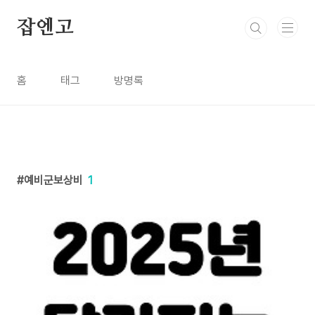
본문 바로가기
잡엔고
홈
태그
방명록
예비군보상비
1