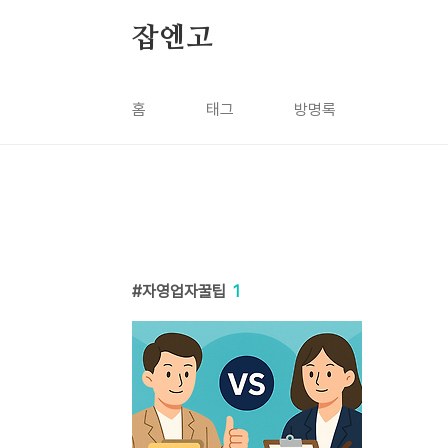
본문 바로가기
잡엔고
홈
태그
방명록
자영업자꿀팁
1