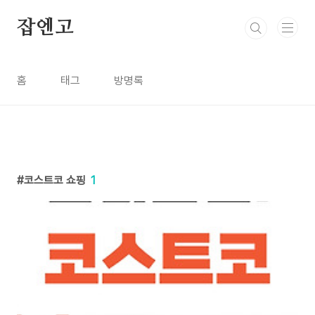
본문 바로가기
잡엔고
홈
태그
방명록
코스트코 쇼핑
1