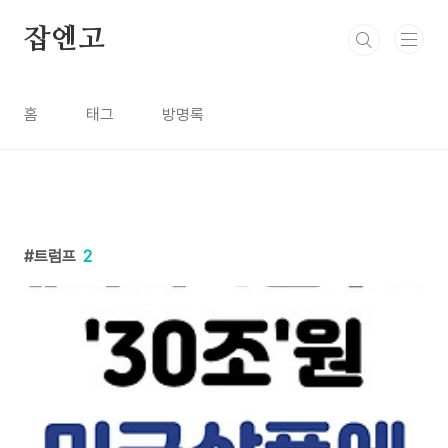
본문 바로가기
잡엔고
홈
태그
방명록
트럼프
2