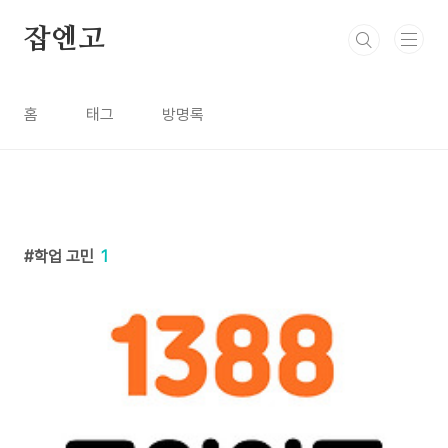
본문 바로가기
잡엔고
홈
태그
방명록
학업 고민
1