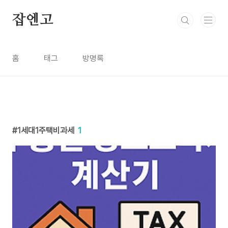
본문 바로가기
잡엔고
홈
태그
방명록
1세대1주택비과세
1